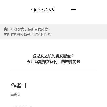
從兒女之私到男女戀愛：
五四時期婦女報刊上的戀愛問題
從兒女之私到男女戀愛：
五四時期婦女報刊上的戀愛問題
作者 ｜
黃錦珠