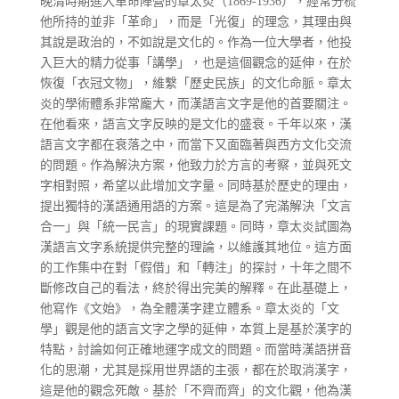
晚清時期進入革命陣營的章太炎（1869-1936），經常分梳
他所持的並非「革命」，而是「光復」的理念，其理由與
其說是政治的，不如說是文化的。作為一位大學者，他投
入巨大的精力從事「講學」，也是這個觀念的延伸，在於
恢復「衣冠文物」，維繫「歷史民族」的文化命脈。章太
炎的學術體系非常龐大，而漢語言文字是他的首要關注。
在他看來，語言文字反映的是文化的盛衰。千年以來，漢
語言文字都在衰落之中，而當下又面臨著與西方文化交流
的問題。作為解決方案，他致力於方言的考察，並與死文
字相對照，希望以此增加文字量。同時基於歷史的理由，
提出獨特的漢語通用語的方案。這是為了完滿解決「文言
合一」與「統一民言」的現實課題。同時，章太炎試圖為
漢語言文字系統提供完整的理論，以維護其地位。這方面
的工作集中在對「假借」和「轉注」的探討，十年之間不
斷修改自己的看法，終於得出完美的解釋。在此基礎上，
他寫作《文始》，為全體漢字建立體系。章太炎的「文
學」觀是他的語言文字之學的延伸，本質上是基於漢字的
特點，討論如何正確地運字成文的問題。而當時漢語拼音
化的思潮，尤其是採用世界語的主張，都在於取消漢字，
這是他的觀念死敵。基於「不齊而齊」的文化觀，他為漢