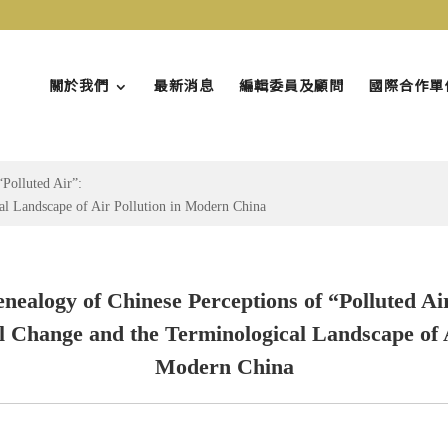
關於我們
最新消息
編輯委員及顧問
國際合作單
Polluted Air”:
l Landscape of Air Pollution in Modern China
nealogy of Chinese Perceptions of “Polluted Ai
 Change and the Terminological Landscape of A
Modern China