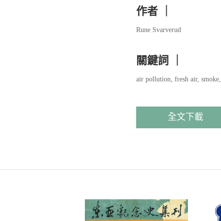
作者 ｜
Rune Svarverud
關鍵詞 ｜
air pollution, fresh air, smoke
全文下載