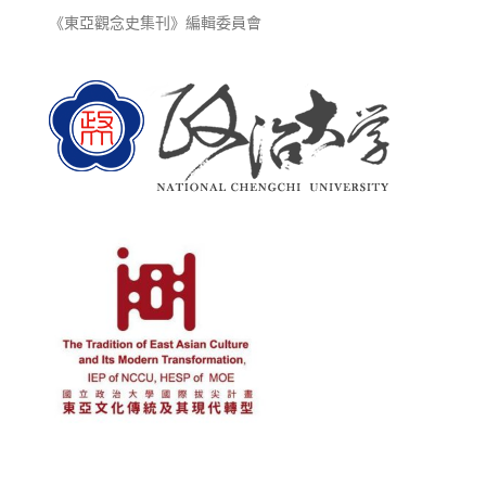
《東亞觀念史集刊》編輯委員會