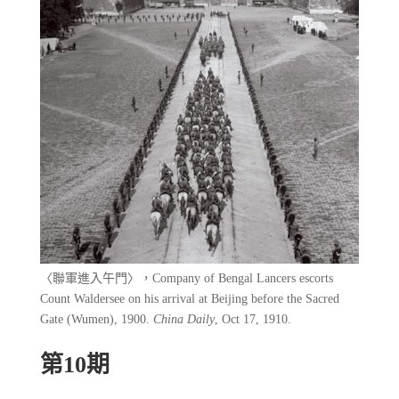
〈聯軍進入午門〉，Company of Bengal Lancers escorts
Count Waldersee on his arrival at Beijing before the Sacred
Gate (Wumen), 1900.
China Daily
, Oct 17, 1910.
第10期