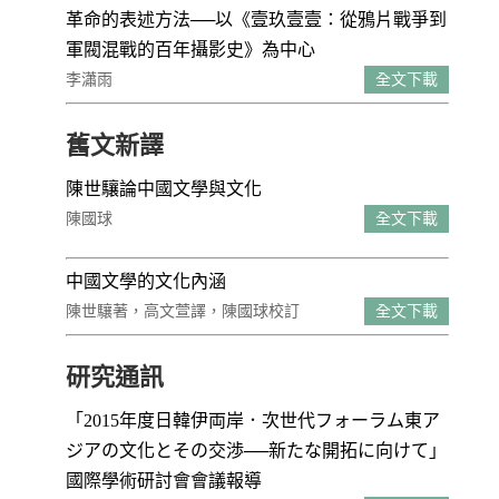
革命的表述方法──以《壹玖壹壹：從鴉片戰爭到
軍閥混戰的百年攝影史》為中心
李瀟雨
全文下載
舊文新譯
陳世驤論中國文學與文化
陳國球
全文下載
中國文學的文化內涵
陳世驤著，高文萱譯，陳國球校訂
全文下載
研究通訊
「2015年度日韓伊両岸．次世代フォーラム東ア
ジアの文化とその交渉──新たな開拓に向けて」
國際學術研討會會議報導