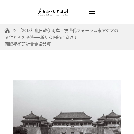
「2015年度日韓伊両岸．次世代フォーラム東アジアの
文化とその交渉──新たな開拓に向けて」
國際學術研討會會議報導