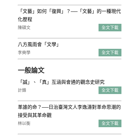
「文藝」如何「復興」？──「文藝」的一種現代
化歷程
陳碩文
全文下載
八方風雨會「文學」
李奭學
全文下載
一般論文
「誠」、「真」互涵與會通的觀念史研究
計鋒
全文下載
革誰的命？──日治臺灣文人李逸濤對革命思潮的
接受與其革命觀
林以衡
全文下載